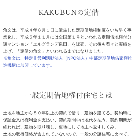
KAKUBUNの定借
角文は、平成４年８月１日に誕生した定期借地権制度をいち早く事
業化し、平成５年１１月には全国第１号といわれる定期借地権付分
譲マンション「エルグランデ泉田」を販売、その後も着々と実績を
上げ、「定借の角文」といわれるまでになりました。
※角文は、特定非営利活動法人（NPO法人）中部定期借地借家権推
進機構に加盟しています。
一般定期借地権付住宅とは
土地を地主から５０年以上の契約で借り、建物を建てる。契約時に
保証金又は権利金を支払い、契約期間中は地代を払う。契約期間が
終われば、建物を取り壊し、更地にして地主へ返すしくみ。
土地の取得価格が含まれていないので、一般の分譲住宅に比べて、