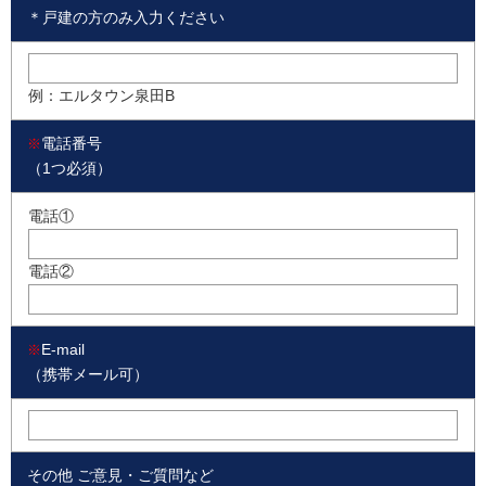
＊戸建の方のみ入力ください
例：エルタウン泉田B
電話番号
※
（1つ必須）
電話①
電話②
E-mail
※
（携帯メール可）
その他 ご意見・ご質問など