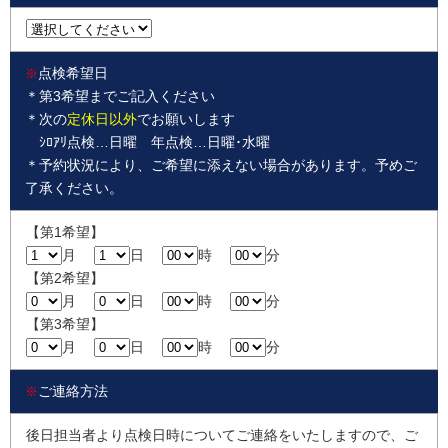
点検希望日
※
＊第3希望までご記入ください
＊次の
定休日以外
でお願いします
ｼﾛｱﾘ点検…日曜 年点検…日曜･水曜
＊予約状況により、ご希望に添えない場合があります。予めご
了承ください。
【第1希望】
月
日
時
分
【第2希望】
月
日
時
分
【第3希望】
月
日
時
分
ご連絡方法
※
後日担当者より点検日時についてご連絡をいたしますので、ご